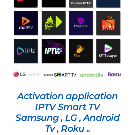
Activation application
IPTV Smart TV
Samsung , LG , Android
Tv , Roku ..