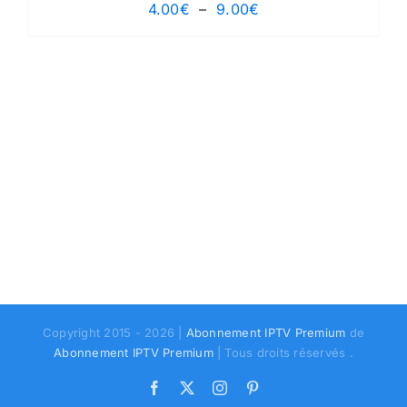
Plage
4.00
€
–
9.00
€
de
prix :
4.00€
à
9.00€
Copyright 2015 - 2026 |
Abonnement IPTV Premium
de
Abonnement IPTV Premium
| Tous droits réservés .
Facebook
X
Instagram
Pinterest