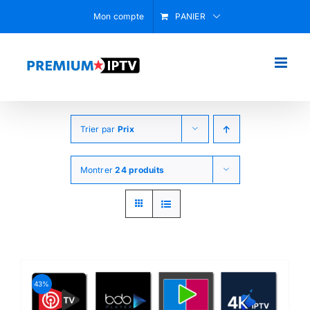
Passer
Mon compte
PANIER
au
contenu
Trier par
Prix
Montrer
24 produits
43%