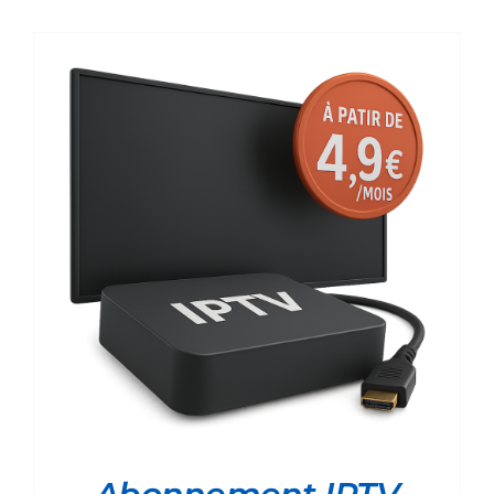
prix :
25.00€
à
60.00€