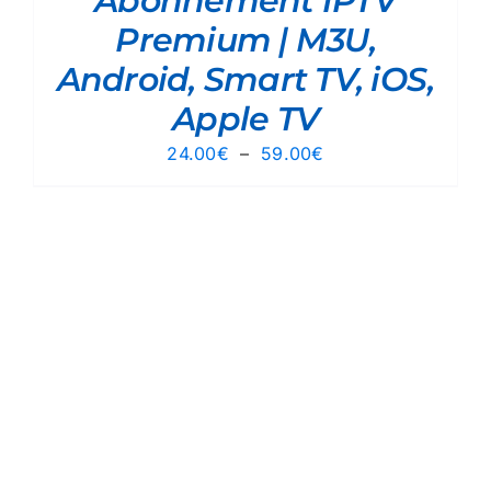
Abonnement IPTV
Premium | M3U,
Android, Smart TV, iOS,
Apple TV
Plage
24.00
€
–
59.00
€
de
prix :
24.00€
à
59.00€