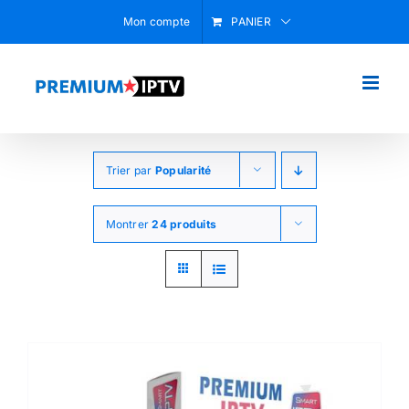
Passer
Mon compte
PANIER
au
contenu
Trier par
Popularité
Montrer
24 produits