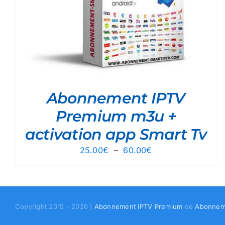
Abonnement IPTV
Premium m3u +
activation app Smart Tv
Plage
25.00
€
–
60.00
€
de
prix :
25.00€
à
Copyright 2015 - 2026 |
Abonnement IPTV Premium
de
Abonnem
60.00€