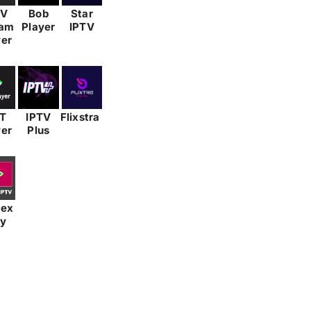
TV
Bob
Star
eam
Player
IPTV
yer
T
IPTV
Flixstra
yer
Plus
lex
ay