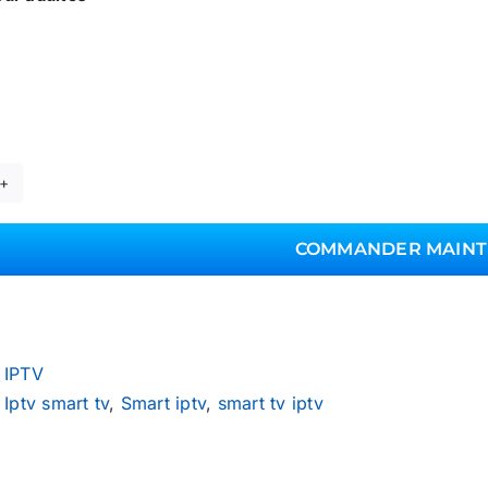
tité
COMMANDER MAIN
nnement
V
rt
:
IPTV
sung
:
Iptv smart tv
,
Smart iptv
,
smart tv iptv