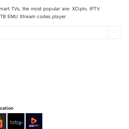
Smart TVs, the most popular are: XCiptv, IPTV
 STB EMU Xtream codes player

cation