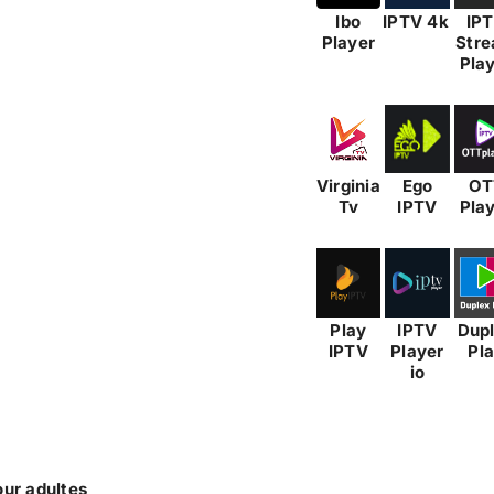
Ibo
IPTV 4k
IP
Player
Str
Pla
Virginia
Ego
OT
Tv
IPTV
Pla
Play
IPTV
Dup
IPTV
Player
Pl
io
ur adultes