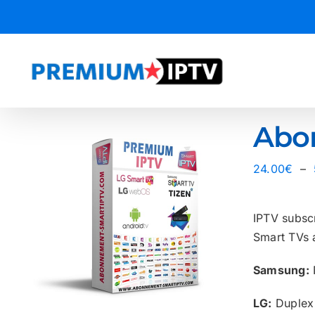
Passer
au
contenu
Abo
24.00
€
–
IPTV subscr
Smart TVs 
Samsung:
LG:
Duplex 