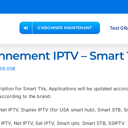
Test GR
S’ABONNER MAINTENANT
nnement IPTV – Smart 
Plage
59.00
€
de
prix :
iption for Smart TVs, Applications will be updated accordi
24.00€
according to the brand:
à
59.00€
Net IPTV, Duplex IPTV (for USA smart hub), Smart STB, S
IPTV, Net IPTV, Set IPTV, Smart iptv, Smart STB, SSIPTV