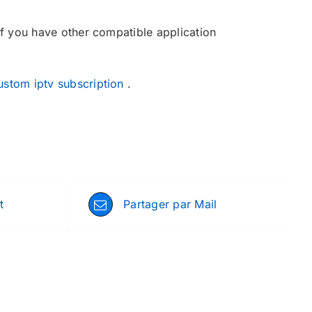
 if you have other compatible application
ustom iptv subscription
.
t
Partager par Mail