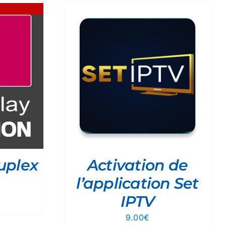
R
/
DÉTAILS
uplex
Activation de
l’application Set
IPTV
e
rix
9.00
€
ctuel