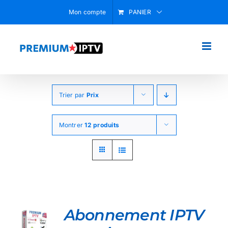
Passer
Mon compte
PANIER
au
contenu
Trier par
Prix
Montrer
12 produits
NNER
Abonnement IPTV