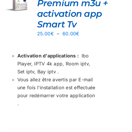
Premium m3u +
activation app
IT
Smart Tv
EURS
TIONS.
Plage
25.00
€
–
60.00
€
de
NS
ENT
prix :
Activation d'applications :
Ibo
25.00€
IES
Player, IPTV 4k app, Room iptv,
à
Set iptv, Bay iptv .
60.00€
Vous allez être avertis par E-mail
une fois l'installation est effectuée
IT
pour redémarrer votre application
.