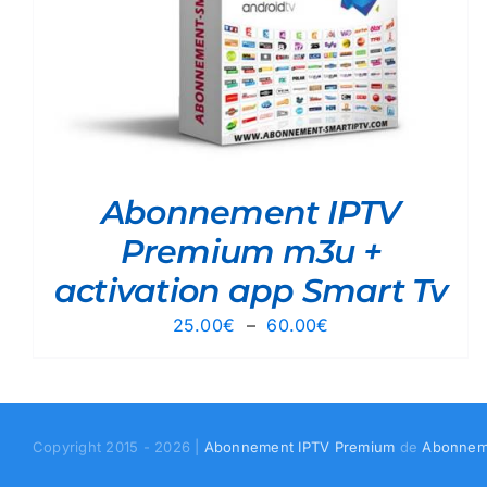
Abonnement IPTV
Premium m3u +
activation app Smart Tv
Plage
25.00
€
–
60.00
€
de
prix :
25.00€
à
Copyright 2015 - 2026 |
Abonnement IPTV Premium
de
Abonnem
60.00€